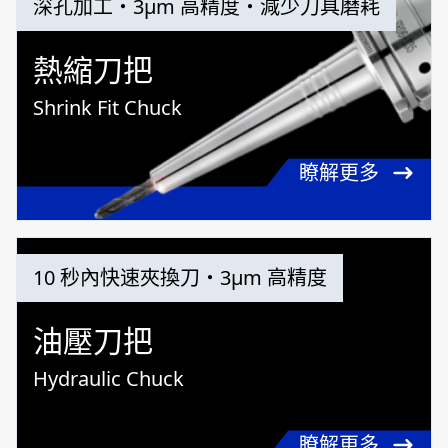
深孔加工・3μm 高精度・減少刀具磨耗
熱縮刀把
Shrink Fit Chuck
瞭解更多
10 秒內快速夾換刀・3μm 高精度
油壓刀把
Hydraulic Chuck
瞭解更多