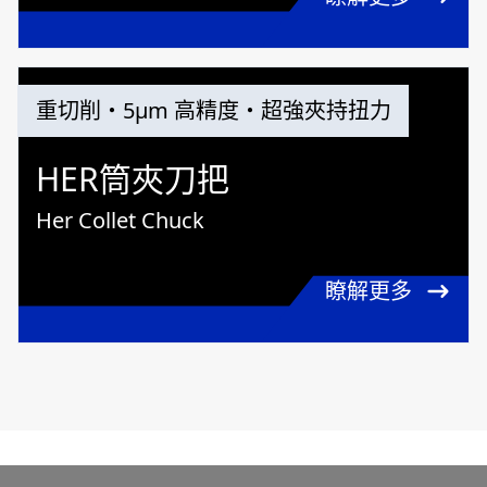
重切削・5μm 高精度・超強夾持扭力
HER筒夾刀把
Her Collet Chuck
瞭解更多