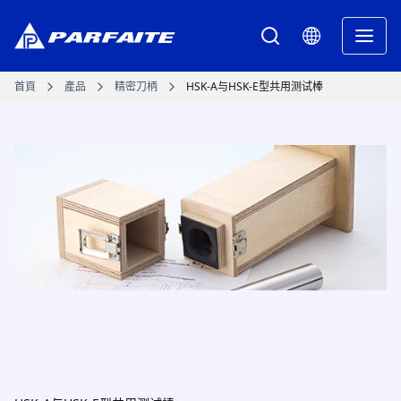
首頁
產品
精密刀柄
HSK-A与HSK-E型共用测试棒