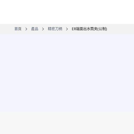
首頁
產品
精密刀柄
ER端面出水筒夹(公制)