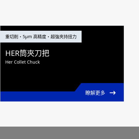
重切削・5μm 高精度・超強夾持扭力
HER筒夾刀把
Her Collet Chuck
瞭解更多