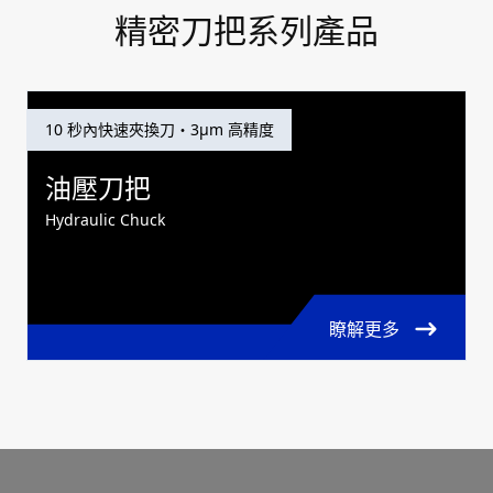
精密刀把系列產品
10 秒內快速夾換刀・3μm 高精度
油壓刀把
Hydraulic Chuck
瞭解更多