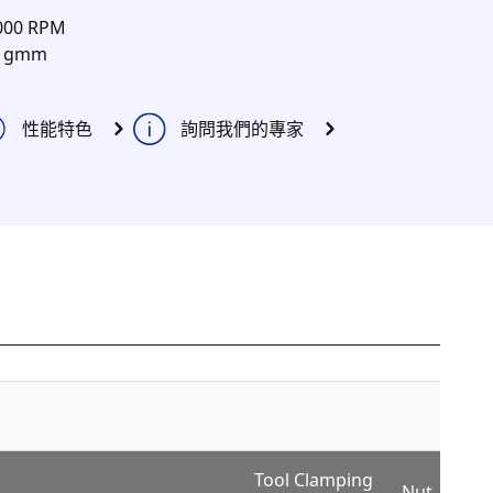
000 RPM
 1gmm
性能特色
詢問我們的專家
Se
Tool Clamping
Nut