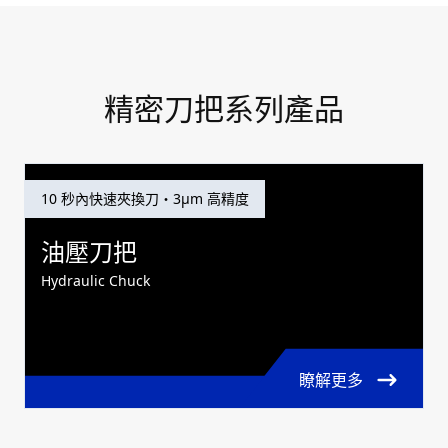
精密刀把系列產品
10 秒內快速夾換刀・3μm 高精度
油壓刀把
Hydraulic Chuck
瞭解更多