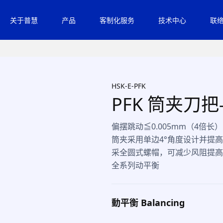
关于普慧
产品
客制化服务
技术中心
联
HSK-E-PFK
PFK 筒夹刀把-
偏摆跳动≦0.005mm（4倍长）
筒夹采用单边4°角度设计并提
采全圆式螺帽，可减少风阻提高
全系列动平衡
動平衡 Balancing