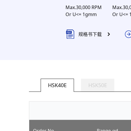
Max.30,000 RPM
Max.30,
Or U<= 1gmm
Or U<=
规格书下载
HSK40E
HSK50E
Order No.
Range ∅d