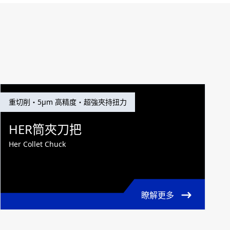
重切削・5μm 高精度・超強夾持扭力
HER筒夾刀把
Her Collet Chuck
瞭解更多