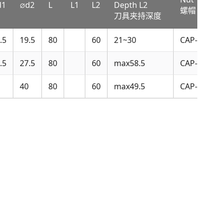
d1
∅d2
L
L1
L2
Depth L2
螺帽
刀具夹持深度
.5
19.5
80
60
21~30
CAP-PFK6
.5
27.5
80
60
max58.5
CAP-PFK10
40
80
60
max49.5
CAP-PFK16